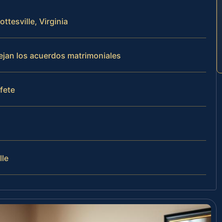
ttesville, Virginia
nejan los acuerdos matrimoniales
ufete
lle