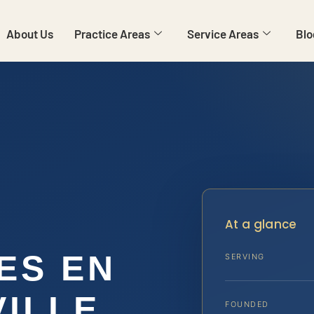
About Us
Practice Areas
Service Areas
Blo
At a glance
ES EN
SERVING
ILLE,
FOUNDED