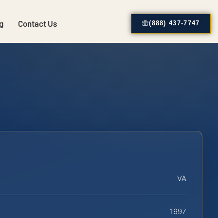
g
Contact Us
(888) 437-7747
VA
1997