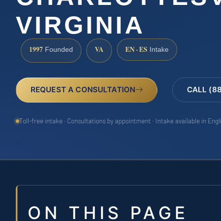
VIRGINIA
1997
VA
EN · ES
Founded
Intake
REQUEST A CONSULTATION
CALL (8
Toll-free intake · Consultations by appointment · Intake available in Eng
ON THIS PAGE