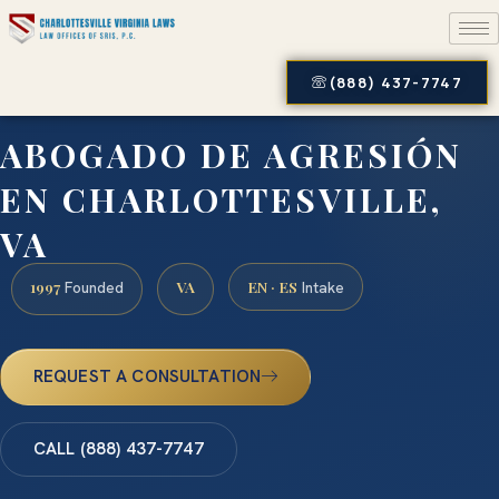
(888) 437-7747
ABOGADO DE AGRESIÓN
EN CHARLOTTESVILLE,
VA
1997
VA
EN · ES
Founded
Intake
REQUEST A CONSULTATION
CALL (888) 437-7747