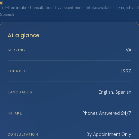
Toll-free intake · Consultations by appointment · Intake available in English and
Spanish
At a glance
VA
SERVING
1997
FOUNDED
English, Spanish
LANGUAGES
Phones Answered 24/7
INTAKE
By Appointment Only
CONSULTATION