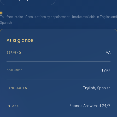
Toll-free intake · Consultations by appointment · Intake available in English and
Spanish
At a glance
VA
SERVING
1997
FOUNDED
English, Spanish
LANGUAGES
Phones Answered 24/7
INTAKE