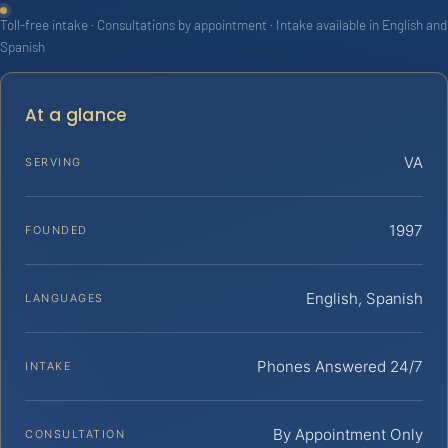
Toll-free intake · Consultations by appointment · Intake available in English and
Spanish
At a glance
VA
SERVING
1997
FOUNDED
English, Spanish
LANGUAGES
Phones Answered 24/7
INTAKE
By Appointment Only
CONSULTATION