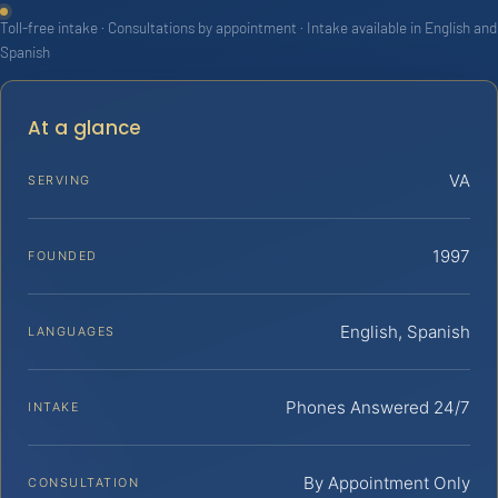
Toll-free intake · Consultations by appointment · Intake available in English and
Spanish
At a glance
VA
SERVING
1997
FOUNDED
English, Spanish
LANGUAGES
Phones Answered 24/7
INTAKE
By Appointment Only
CONSULTATION