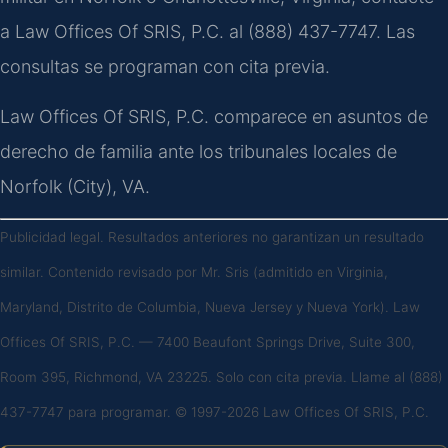
a Law Offices Of SRIS, P.C. al (888) 437-7747. Las
consultas se programan con cita previa.
Law Offices Of SRIS, P.C. comparece en asuntos de
derecho de familia ante los tribunales locales de
Norfolk (City), VA.
Publicidad legal. Resultados anteriores no garantizan un resultado
similar. Contenido revisado por Mr. Sris (admitido en Virginia,
Maryland, Distrito de Columbia, Nueva Jersey y Nueva York). Law
Offices Of SRIS, P.C. — 7400 Beaufont Springs Drive, Suite 300,
Room 395, Richmond, VA 23225. Solo con cita previa. Llame al (888)
437-7747 para programar. © 1997-2026 Law Offices Of SRIS, P.C.