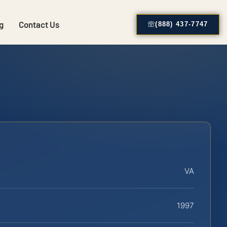
g
Contact Us
(888) 437-7747
VA
1997