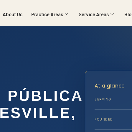
About Us
Practice Areas
Service Areas
Blo
At a glance
N PÚBLICA
SERVING
ESVILLE,
FOUNDED