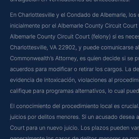
En Charlottesville y el Condado de Albemarle, los
inicialmente por el Albemarle County Circuit Court
Albemarle County Circuit Court (felony) si es neces
Charlottesville, VA 22902, y puede comunicarse al 
Commonwealth’s Attorney, es quien decide si se p
acuerdos para modificar o retirar los cargos. La d
evidencia de intoxicación, violaciones al procedimi
califique para programas alternativos, lo cual pued
El conocimiento del procedimiento local es crucial. 
juicios por delitos menores. Si un acusado desea a
Court para un nuevo juicio. Los plazos pueden vari
generalmente los casos de delitos menores se pr