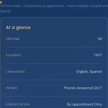
Toll-free intake · Consultations by appointment · Intake available in English and
Spanish
At a glance
VA
SERVING
1997
FOUNDED
English, Spanish
LANGUAGES
Phones Answered 24/7
INTAKE
By Appointment Only
CONSULTATION