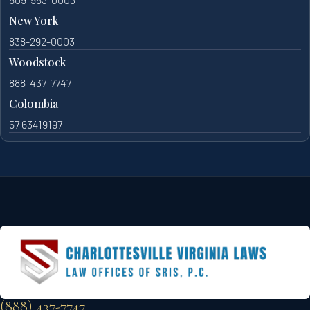
New York
838-292-0003
Woodstock
888-437-7747
Colombia
57 63419197
(888) 437-7747