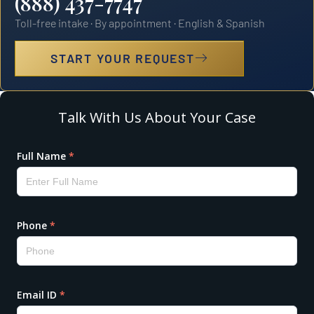
(888) 437-7747
Toll-free intake · By appointment · English & Spanish
START YOUR REQUEST