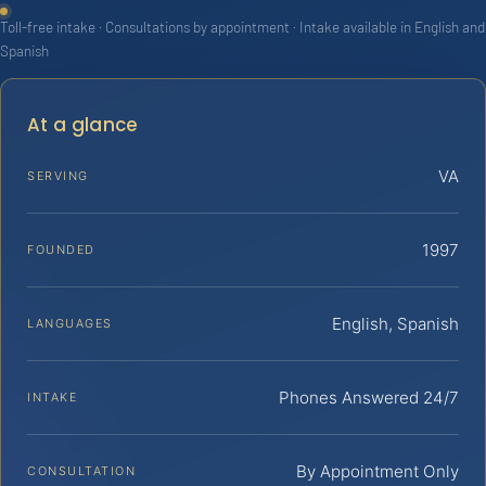
Toll-free intake · Consultations by appointment · Intake available in English and
Spanish
At a glance
VA
SERVING
1997
FOUNDED
English, Spanish
LANGUAGES
Phones Answered 24/7
INTAKE
By Appointment Only
CONSULTATION