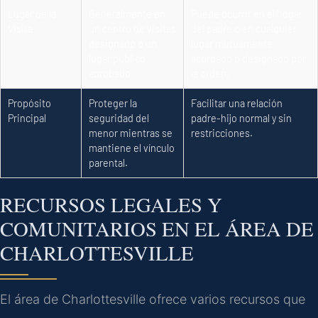
Lugar de la
Generalmente en
Puede ocurrir en el hogar
Visita
un centro de visitas
del padre o en cualquier
designado o un
lugar mutuamente
lugar público
acordado o designado por
aprobado.
la orden.
Propósito
Proteger la
Facilitar una relación
Principal
seguridad del
padre-hijo normal y sin
menor mientras se
restricciones.
mantiene el vínculo
parental.
RECURSOS LEGALES Y
COMUNITARIOS EN EL ÁREA DE
CHARLOTTESVILLE
El área de Charlottesville ofrece varios recursos que