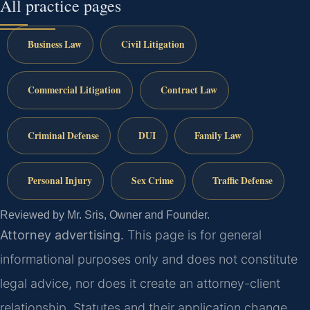
All practice pages
Business Law
Civil Litigation
Commercial Litigation
Contract Law
Criminal Defense
DUI
Family Law
Personal Injury
Sex Crime
Traffic Defense
Reviewed by Mr. Sris, Owner and Founder.
Attorney advertising.
This page is for general
informational purposes only and does not constitute
legal advice, nor does it create an attorney-client
relationship. Statutes and their application change