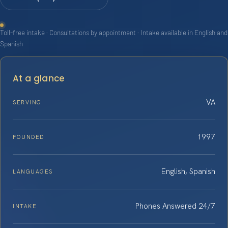
Toll-free intake · Consultations by appointment · Intake available in English and
Spanish
At a glance
VA
SERVING
1997
FOUNDED
English, Spanish
LANGUAGES
Phones Answered 24/7
INTAKE