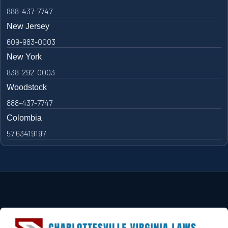
888-437-7747
New Jersey
609-983-0003
New York
838-292-0003
Woodstock
888-437-7747
Colombia
57 63419197