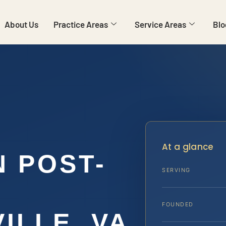
About Us
Practice Areas
Service Areas
Blo
At a glance
N POST-
SERVING
FOUNDED
ILLE, VA