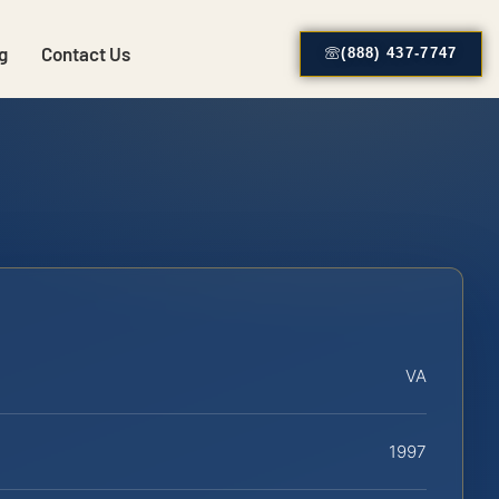
g
Contact Us
(888) 437-7747
VA
1997