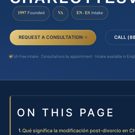
1997
VA
EN · ES
Founded
Intake
REQUEST A CONSULTATION
CALL (8
Toll-free intake · Consultations by appointment · Intake available in Eng
ON THIS PAGE
Qué significa la modificación post-divorcio en C