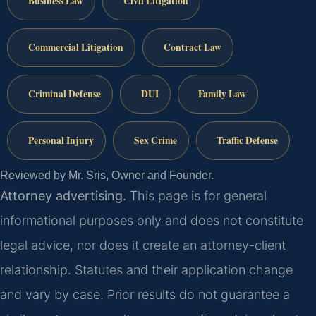
Business Law
Civil Litigation
Commercial Litigation
Contract Law
Criminal Defense
DUI
Family Law
Personal Injury
Sex Crime
Traffic Defense
Reviewed by Mr. Sris, Owner and Founder.
Attorney advertising.
This page is for general
informational purposes only and does not constitute
legal advice, nor does it create an attorney-client
relationship. Statutes and their application change
and vary by case. Prior results do not guarantee a