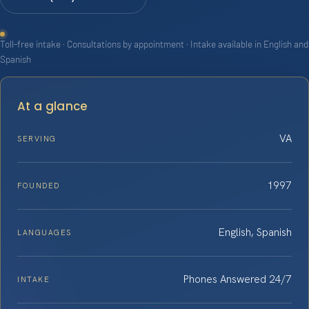
Toll-free intake · Consultations by appointment · Intake available in English and
Spanish
At a glance
VA
SERVING
1997
FOUNDED
English, Spanish
LANGUAGES
Phones Answered 24/7
INTAKE