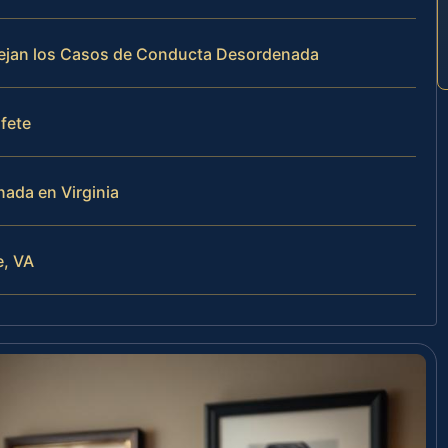
anejan los Casos de Conducta Desordenada
ufete
ada en Virginia
e, VA