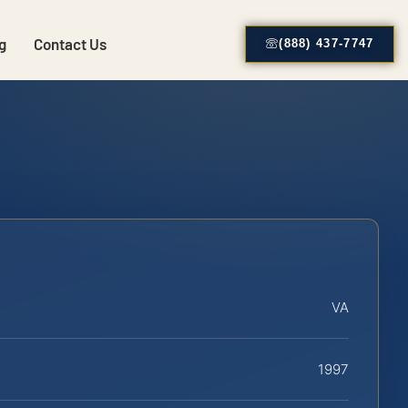
g
Contact Us
(888) 437-7747
VA
1997