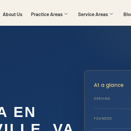
About Us
Practice Areas
Service Areas
Blo
At a glance
SERVING
A EN
FOUNDED
ILLE, VA