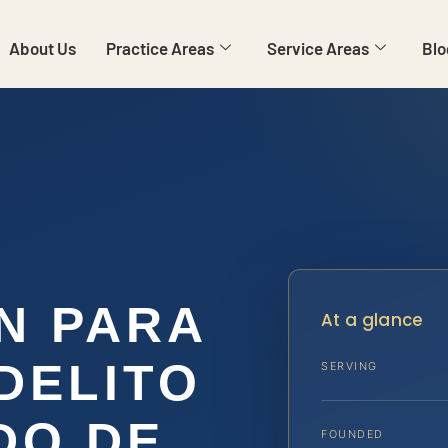
About Us
Practice Areas
Service Areas
Blo
N PARA
At a glance
DELITO
SERVING
DO DE
FOUNDED