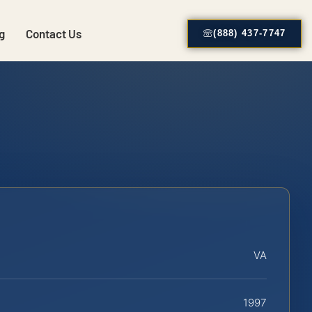
g
Contact Us
(888) 437-7747
VA
1997