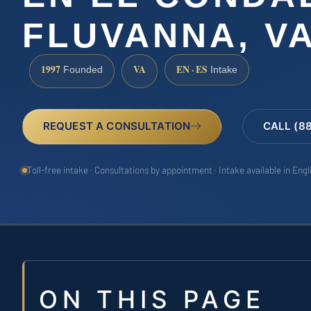
FLUVANNA, V
1997
VA
EN · ES
Founded
Intake
REQUEST A CONSULTATION
CALL (8
Toll-free intake · Consultations by appointment · Intake available in Eng
ON THIS PAGE