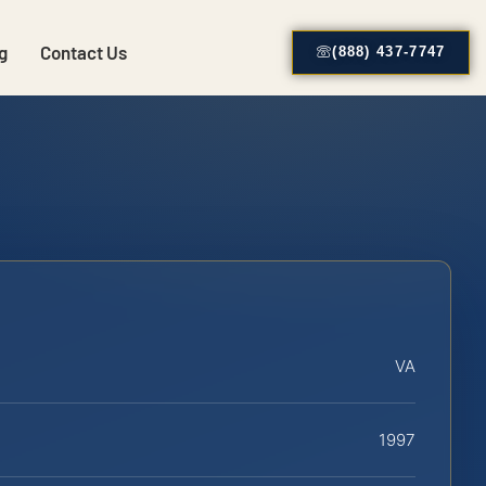
g
Contact Us
(888) 437-7747
VA
1997