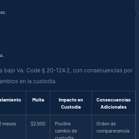
re.
a.
ina bajo Va. Code § 20-124.2, con consecuencias por
ambios en la custodia.
elamiento
Multa
Impacto en
Consecuencias
Custodia
Adicionales
2 meses
$2,500
Posible
Orden de
cambio de
comparecencia
custodia