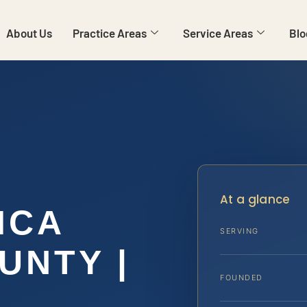
About Us
Practice Areas
Service Areas
Blo
At a glance
ICA
SERVING
UNTY |
FOUNDED