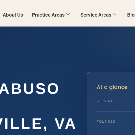
About Us
Practice Areas
Service Areas
Blo
 ABUSO
At a glance
SERVING
ILLE, VA
FOUNDED