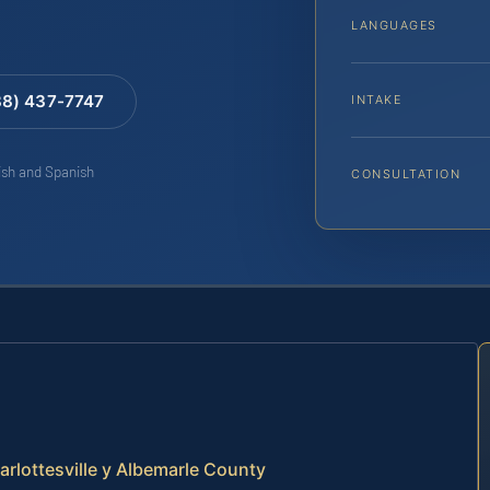
LANGUAGES
88) 437-7747
INTAKE
lish and Spanish
CONSULTATION
arlottesville y Albemarle County