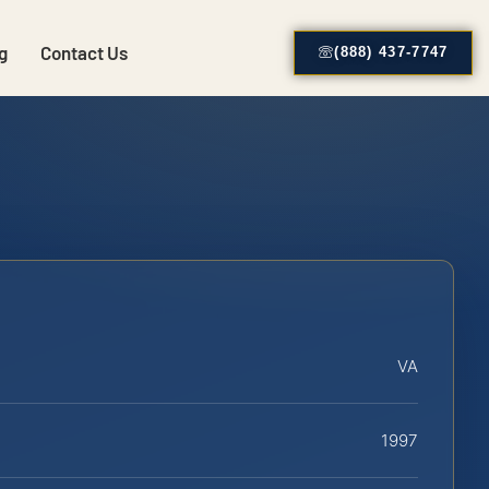
g
Contact Us
(888) 437-7747
VA
1997