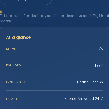
Toll-free intake · Consultations by appointment · Intake available in English and
Spanish
At a glance
VA
SERVING
1997
FOUNDED
English, Spanish
LANGUAGES
Phones Answered 24/7
INTAKE