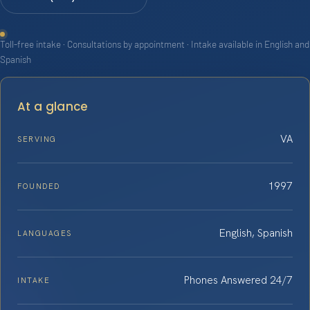
Toll-free intake · Consultations by appointment · Intake available in English and
Spanish
At a glance
VA
SERVING
1997
FOUNDED
English, Spanish
LANGUAGES
Phones Answered 24/7
INTAKE