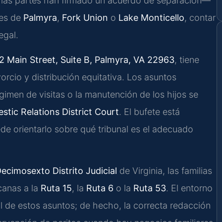
 las partes han firmado un acuerdo de separación—
tes de
Palmyra
,
Fork Union
o
Lake Monticello
, contar
egal.
2 Main Street, Suite B, Palmyra, VA 22963
, tiene
orcio y distribución equitativa. Los asuntos
gimen de visitas o la manutención de los hijos se
tic Relations District Court
. El bufete está
de orientarlo sobre qué tribunal es el adecuado
ecimosexto Distrito Judicial
de Virginia, las familias
canas a la
Ruta 15
, la
Ruta 6
o la
Ruta 53
. El entorno
al de estos asuntos; de hecho, la correcta redacción