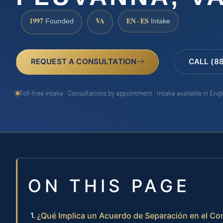
1997
VA
EN · ES
Founded
Intake
REQUEST A CONSULTATION
CALL (8
Toll-free intake · Consultations by appointment · Intake available in Eng
ON THIS PAGE
¿Qué Implica un Acuerdo de Separación en el C