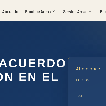
About Us
Practice Areas
Service Areas
Blo
 ACUERDO
At a glance
ÓN EN EL
SERVING
FOUNDED
A