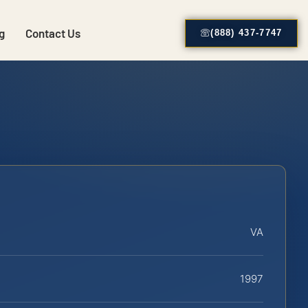
g
Contact Us
(888) 437-7747
VA
1997