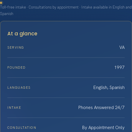
Toll-free intake · Consultations by appointment · Intake available in English and
Spanish
At a glance
VA
SERVING
1997
FOUNDED
English, Spanish
LANGUAGES
Phones Answered 24/7
INTAKE
By Appointment Only
CONSULTATION