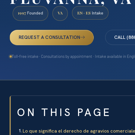
1997
VA
EN · ES
Founded
Intake
REQUEST A CONSULTATION
CALL (88
Toll-free intake · Consultations by appointment · Intake available in Eng
ON THIS PAGE
Lo que significa el derecho de agravios comercial