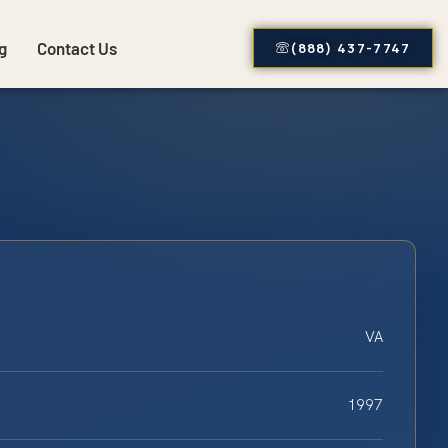
g
Contact Us
(888) 437-7747
VA
1997