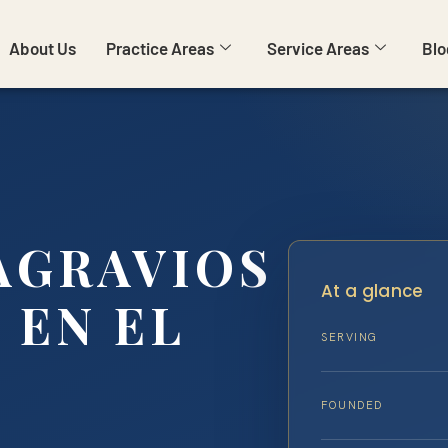
About Us
Practice Areas
Service Areas
Blo
AGRAVIOS
At a glance
 EN EL
SERVING
FOUNDED