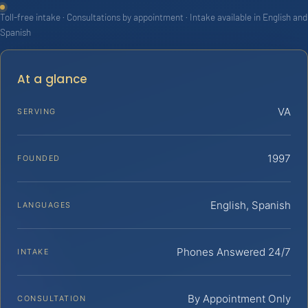
Toll-free intake · Consultations by appointment · Intake available in English and
Spanish
At a glance
VA
SERVING
1997
FOUNDED
English, Spanish
LANGUAGES
Phones Answered 24/7
INTAKE
By Appointment Only
CONSULTATION