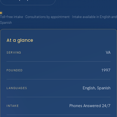
Toll-free intake · Consultations by appointment · Intake available in English and
Spanish
At a glance
VA
SERVING
1997
FOUNDED
English, Spanish
LANGUAGES
Phones Answered 24/7
INTAKE