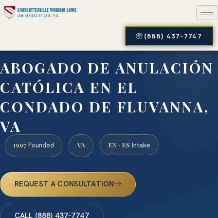
(888) 437-7747
ABOGADO DE ANULACIÓN
CATÓLICA EN EL
CONDADO DE FLUVANNA,
VA
1997
VA
EN · ES
Founded
Intake
REQUEST A CONSULTATION
CALL (888) 437-7747