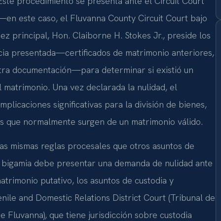
Este procedimiento se presenta ante el Circuit Court
—en este caso, el Fluvanna County Circuit Court bajo
juez principal, Hon. Claiborne H. Stokes Jr., preside los
encia presentada—certificados de matrimonio anteriores,
 otra documentación—para determinar si existió un
 matrimonio. Una vez declarada la nulidad, el
 implicaciones significativas para la división de bienes,
os que normalmente surgen de un matrimonio válido.
as mismas reglas procesales que otros asuntos de
la bigamia debe presentar una demanda de nulidad ante
matrimonio putativo, los asuntos de custodia y
ile and Domestic Relations District Court (Tribunal de
Fluvanna), que tiene jurisdicción sobre custodia