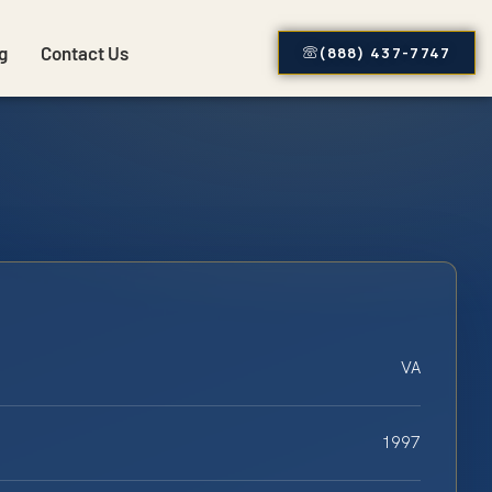
g
Contact Us
(888) 437-7747
VA
1997