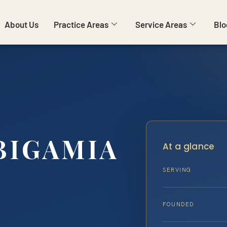
About Us
Practice Areas
Service Areas
Blo
BIGAMIA
At a glance
SERVING
FOUNDED