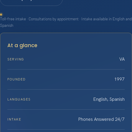
Toll-free intake · Consultations by appointment · Intake available in English and
Spanish
At a glance
VA
SERVING
1997
FOUNDED
English, Spanish
LANGUAGES
Phones Answered 24/7
INTAKE