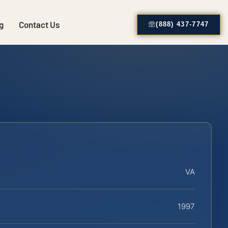
g
Contact Us
(888) 437-7747
VA
1997