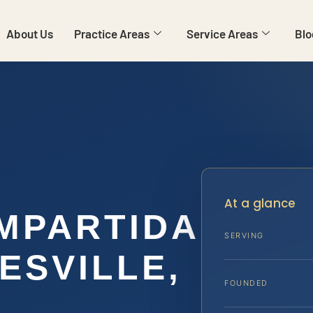
About Us
Practice Areas
Service Areas
Blo
At a glance
MPARTIDA
SERVING
ESVILLE,
FOUNDED