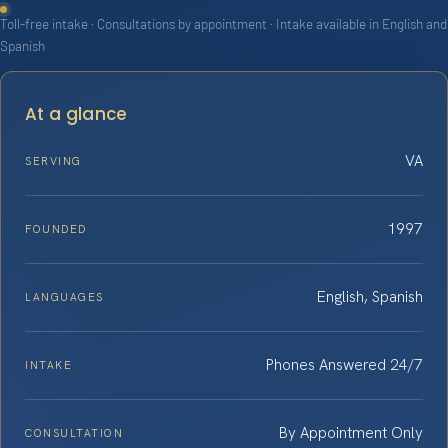
Toll-free intake · Consultations by appointment · Intake available in English and
Spanish
At a glance
VA
SERVING
1997
FOUNDED
English, Spanish
LANGUAGES
Phones Answered 24/7
INTAKE
By Appointment Only
CONSULTATION