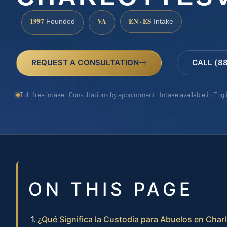
1997
VA
EN · ES
Founded
Intake
REQUEST A CONSULTATION
CALL (8
Toll-free intake · Consultations by appointment · Intake available in Eng
ON THIS PAGE
¿Qué Significa la Custodia para Abuelos en Charlo