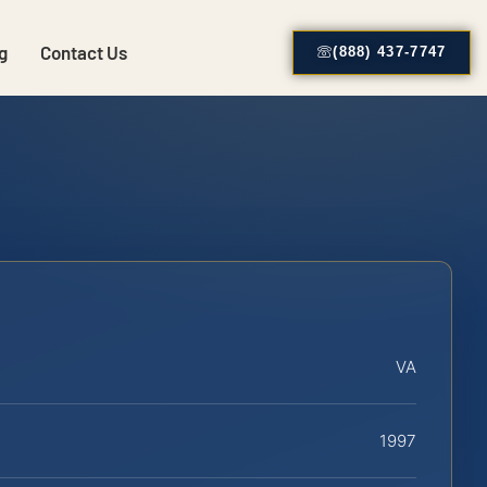
g
Contact Us
(888) 437-7747
VA
1997