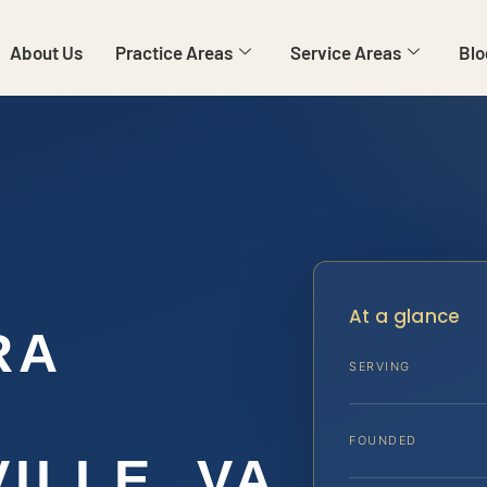
About Us
Practice Areas
Service Areas
Blo
At a glance
RA
SERVING
FOUNDED
ILLE, VA