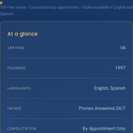
Toll-free intake · Consultations by appointment · Intake available in English and
Spanish
At a glance
VA
SERVING
1997
FOUNDED
English, Spanish
LANGUAGES
Phones Answered 24/7
INTAKE
By Appointment Only
CONSULTATION