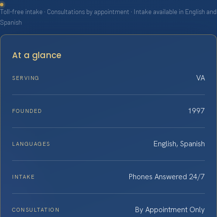
Toll-free intake · Consultations by appointment · Intake available in English and
Spanish
At a glance
VA
SERVING
1997
FOUNDED
English, Spanish
LANGUAGES
Phones Answered 24/7
INTAKE
By Appointment Only
CONSULTATION