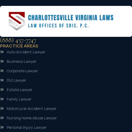
(888) 437-7747
PRACTICE AREAS
Auto Accident Lawyer
Business Lawyer
Corporate Lawyer
DUI Lawyer
Estate Lawyer
Family Lawyer
Motorcycle Accident Lawyer
Nursing Home Abuse Lawyer
Personal Injury Lawyer