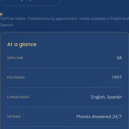
Toll-free intake · Consultations by appointment · Intake available in English and
Spanish
At a glance
VA
SERVING
1997
FOUNDED
English, Spanish
LANGUAGES
Phones Answered 24/7
INTAKE