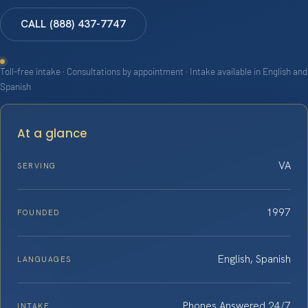
CALL (888) 437-7747
Toll-free intake · Consultations by appointment · Intake available in English and
Spanish
At a glance
VA
SERVING
1997
FOUNDED
English, Spanish
LANGUAGES
Phones Answered 24/7
INTAKE