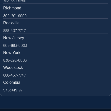
703-589-9250
Richmond
804-201-9009
Rockville
888-437-7747
New Jersey
609-983-0003
New York
838-292-0003
Woodstock
888-437-7747
Colombia
57 63419197