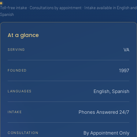
Toll-free intake · Consultations by appointment · Intake available in English and
Spanish
At a glance
VA
SERVING
1997
FOUNDED
English, Spanish
LANGUAGES
Phones Answered 24/7
INTAKE
By Appointment Only
CONSULTATION