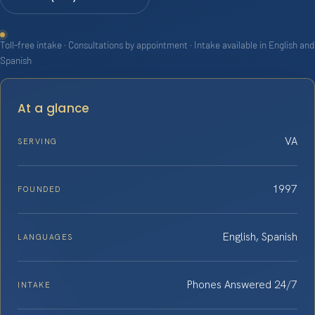
Toll-free intake · Consultations by appointment · Intake available in English and
Spanish
At a glance
VA
SERVING
1997
FOUNDED
English, Spanish
LANGUAGES
Phones Answered 24/7
INTAKE