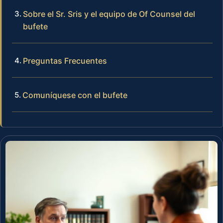
Sobre el Sr. Sris y el equipo de Of Counsel del
bufete
Preguntas Frecuentes
Comuníquese con el bufete