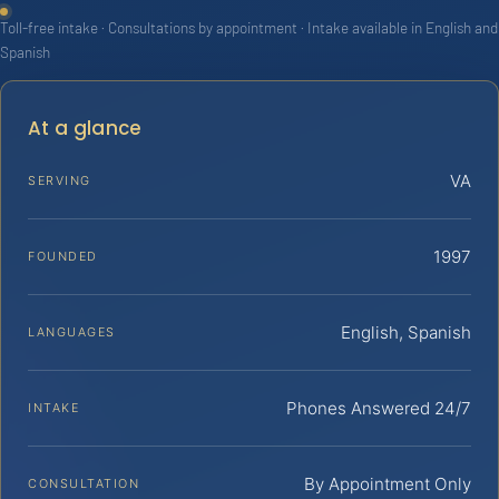
Toll-free intake · Consultations by appointment · Intake available in English and
Spanish
At a glance
VA
SERVING
1997
FOUNDED
English, Spanish
LANGUAGES
Phones Answered 24/7
INTAKE
By Appointment Only
CONSULTATION