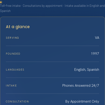
Toll-free intake · Consultations by appointment · Intake available in English and
Spanish
At a glance
VA
SERVING
1997
FOUNDED
English, Spanish
LANGUAGES
Phones Answered 24/7
INTAKE
By Appointment Only
CONSULTATION