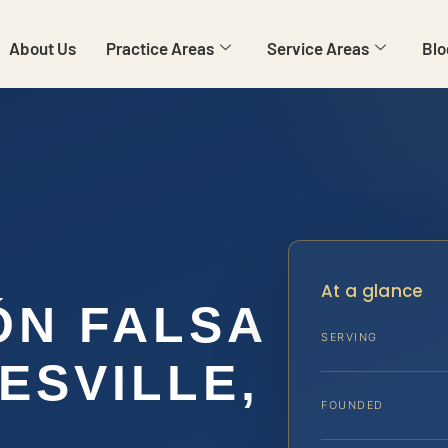
About Us
Practice Areas
Service Areas
Blo
At a glance
ÓN FALSA
SERVING
ESVILLE,
FOUNDED