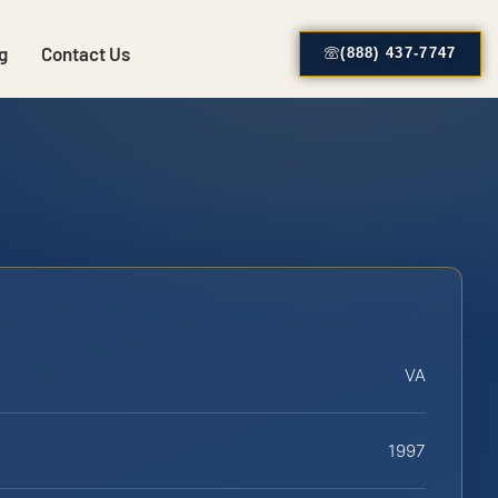
g
Contact Us
(888) 437-7747
VA
1997