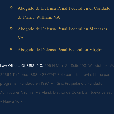
Abogado de Defensa Penal Federal en el Condado
de Prince William, VA
Abogado de Defensa Penal Federal en Manassas,
VA
Abogado de Defensa Penal Federal en Virginia
Law Offices Of SRIS, P.C.
505 N Main St, Suite 103, Woodstock, VA
22664
Teléfono: (888) 437-7747
Solo con cita previa. Llame para
programar.
Fundado en 1997. Mr. Sris, Propietario y Fundador.
Admitido en Virginia, Maryland, Distrito de Columbia, Nueva Jersey
y Nueva York.