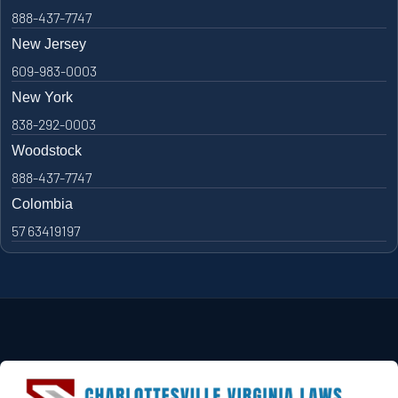
888-437-7747
New Jersey
609-983-0003
New York
838-292-0003
Woodstock
888-437-7747
Colombia
57 63419197