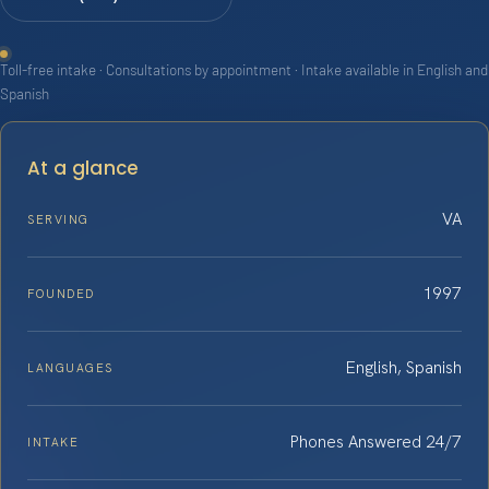
Toll-free intake · Consultations by appointment · Intake available in English and
Spanish
At a glance
VA
SERVING
1997
FOUNDED
English, Spanish
LANGUAGES
Phones Answered 24/7
INTAKE