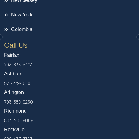
New Jersey
New York
Colombia
Call Us
Fairfax
703-636-5417
Ashburn
571-279-0110
Arlington
703-589-9250
Richmond
804-201-9009
Rockville
888-437-7747