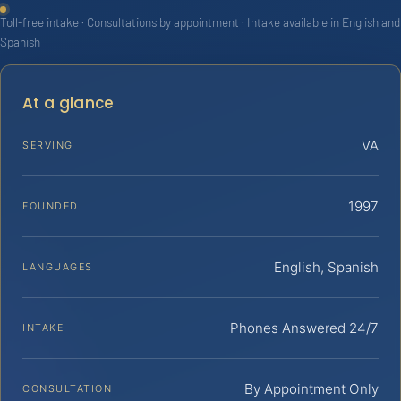
Toll-free intake · Consultations by appointment · Intake available in English and
Spanish
At a glance
VA
SERVING
1997
FOUNDED
English, Spanish
LANGUAGES
Phones Answered 24/7
INTAKE
By Appointment Only
CONSULTATION