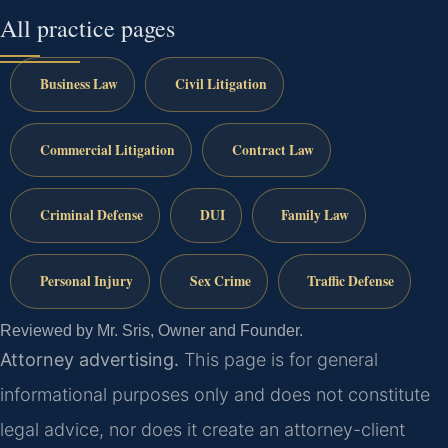
All practice pages
Business Law
Civil Litigation
Commercial Litigation
Contract Law
Criminal Defense
DUI
Family Law
Personal Injury
Sex Crime
Traffic Defense
Reviewed by Mr. Sris, Owner and Founder.
Attorney advertising.
This page is for general
informational purposes only and does not constitute
legal advice, nor does it create an attorney-client