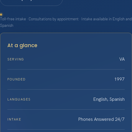
Toll-free intake · Consultations by appointment · Intake available in English and
Spanish
At a glance
VA
SERVING
1997
FOUNDED
English, Spanish
LANGUAGES
Phones Answered 24/7
INTAKE