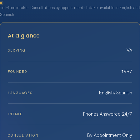
Toll-free intake · Consultations by appointment · Intake available in English and
Spanish
At a glance
VA
SERVING
1997
FOUNDED
English, Spanish
LANGUAGES
Phones Answered 24/7
INTAKE
By Appointment Only
CONSULTATION