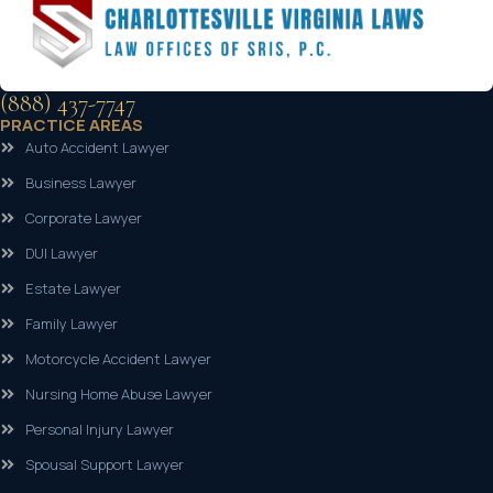
(888) 437-7747
PRACTICE AREAS
Auto Accident Lawyer
Business Lawyer
Corporate Lawyer
DUI Lawyer
Estate Lawyer
Family Lawyer
Motorcycle Accident Lawyer
Nursing Home Abuse Lawyer
Personal Injury Lawyer
Spousal Support Lawyer