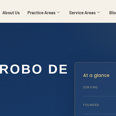
About Us
Practice Areas
Service Areas
Blo
 ROBO DE
At a glance
SERVING
FOUNDED
A