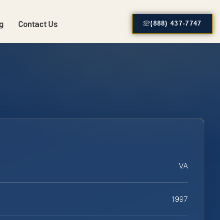
g
Contact Us
(888) 437-7747
VA
1997