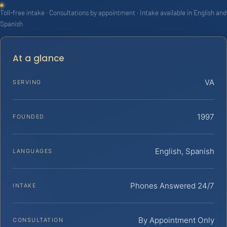
Toll-free intake · Consultations by appointment · Intake available in English and
Spanish
At a glance
VA
SERVING
1997
FOUNDED
English, Spanish
LANGUAGES
Phones Answered 24/7
INTAKE
By Appointment Only
CONSULTATION