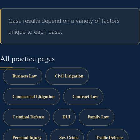
Case results depend on a variety of factors
unique to each case.
All practice pages
Business Law
Civil Litigation
Commercial Litigation
Contract Law
Criminal Defense
DUI
Family Law
Personal Injury
Sex Crime
Traffic Defense