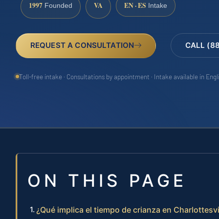
1997
VA
EN · ES
Founded
Intake
REQUEST A CONSULTATION
CALL (8
Toll-free intake · Consultations by appointment · Intake available in Eng
ON THIS PAGE
¿Qué implica el tiempo de crianza en Charlottesvil