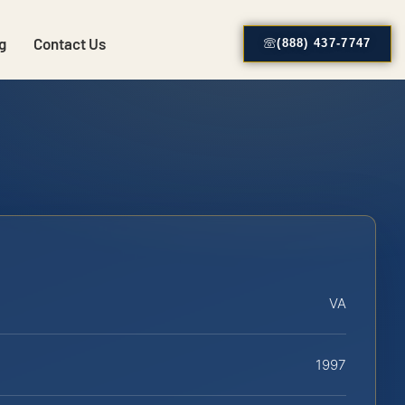
g
Contact Us
(888) 437-7747
VA
1997