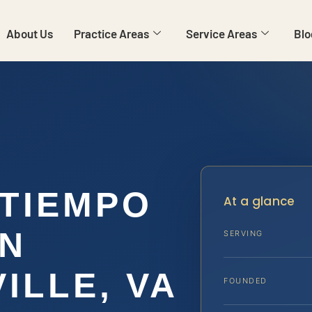
About Us
Practice Areas
Service Areas
Blo
TIEMPO
At a glance
EN
SERVING
ILLE, VA
FOUNDED